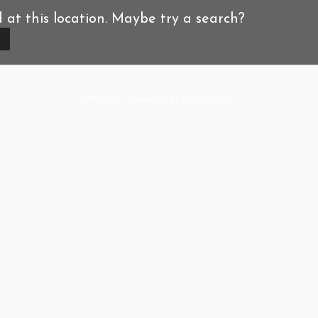
d at this location. Maybe try a search?
A-Hoeve.nl
supported by
User.Solutions