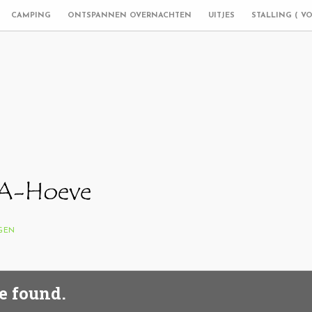
CAMPING
ONTSPANNEN OVERNACHTEN
UITJES
STALLING ( V
NGEN
e found.