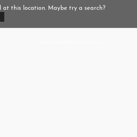
d at this location. Maybe try a search?
A-Hoeve.nl
supported by
User.Solutions