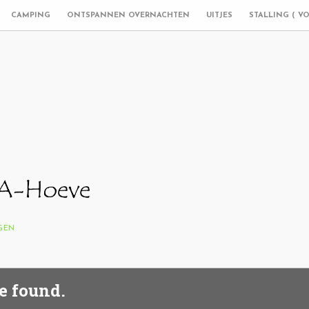
CAMPING
ONTSPANNEN OVERNACHTEN
UITJES
STALLING ( V
NGEN
e found.