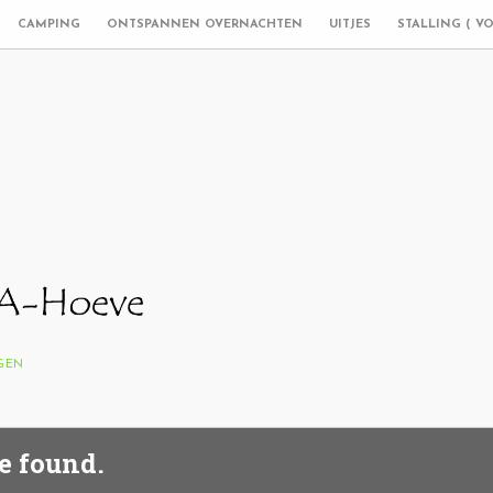
CAMPING
ONTSPANNEN OVERNACHTEN
UITJES
STALLING ( V
NGEN
e found.