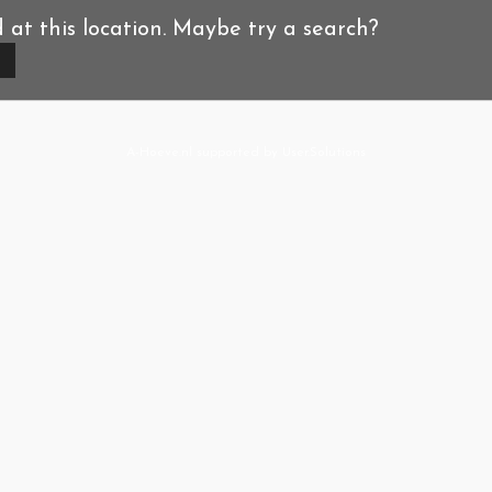
d at this location. Maybe try a search?
A-Hoeve.nl
supported by
User.Solutions