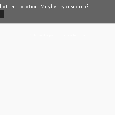
d at this location. Maybe try a search?
A-Hoeve.nl
supported by
User.Solutions