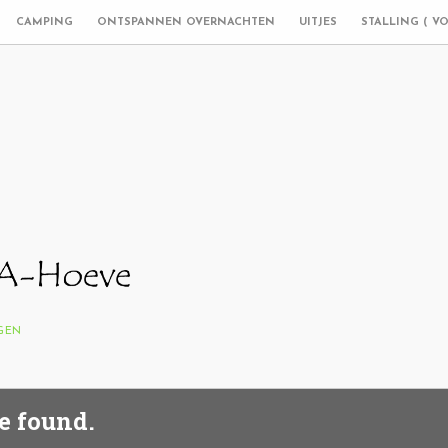
CAMPING
ONTSPANNEN OVERNACHTEN
UITJES
STALLING ( V
NGEN
e found.