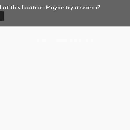
d at this location. Maybe try a search?
A-Hoeve.nl
supported by
User.Solutions