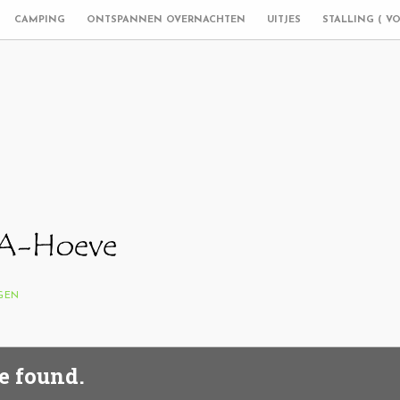
CAMPING
ONTSPANNEN OVERNACHTEN
UITJES
STALLING ( V
NGEN
e found.