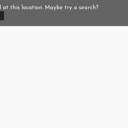
d at this location. Maybe try a search?
A-Hoeve.nl
supported by
User.Solutions