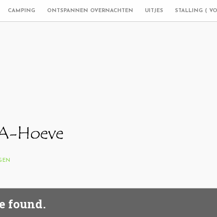
CAMPING
ONTSPANNEN OVERNACHTEN
UITJES
STALLING ( V
NGEN
e found.