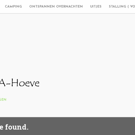
CAMPING
ONTSPANNEN OVERNACHTEN
UITJES
STALLING ( V
NGEN
e found.