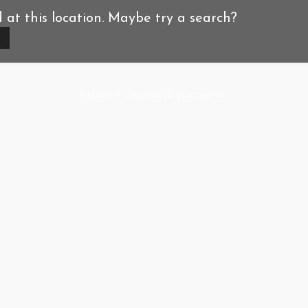
d at this location. Maybe try a search?
A-Hoeve.nl
supported by
User.Solutions