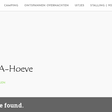
CAMPING
ONTSPANNEN OVERNACHTEN
UITJES
STALLING ( V
NGEN
e found.