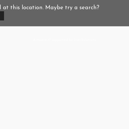
d at this location. Maybe try a search?
A-Hoeve.nl
supported by
User.Solutions