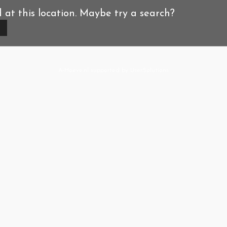
d at this location. Maybe try a search?
A-Hoeve.nl
supported by
User.Solutions