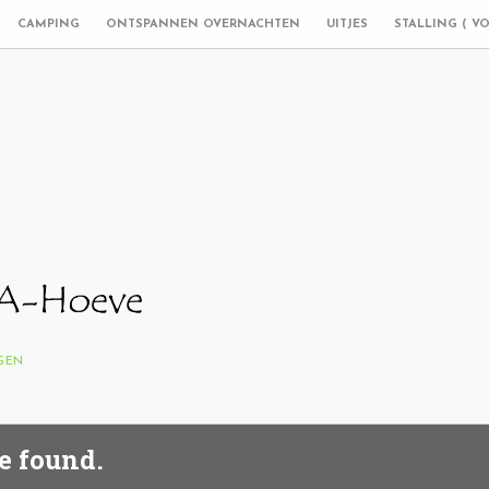
CAMPING
ONTSPANNEN OVERNACHTEN
UITJES
STALLING ( V
NGEN
e found.