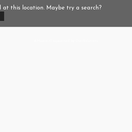
d at this location. Maybe try a search?
A-Hoeve.nl
supported by
User.Solutions