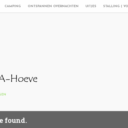
CAMPING
ONTSPANNEN OVERNACHTEN
UITJES
STALLING ( V
NGEN
e found.