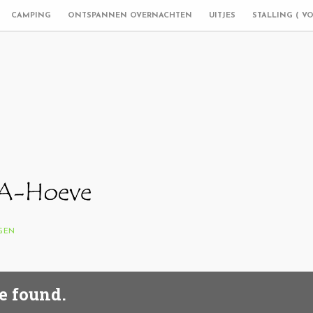
CAMPING
ONTSPANNEN OVERNACHTEN
UITJES
STALLING ( V
NGEN
e found.