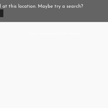
d at this location. Maybe try a search?
A-Hoeve.nl
supported by
User.Solutions