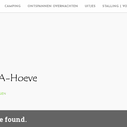
CAMPING
ONTSPANNEN OVERNACHTEN
UITJES
STALLING ( V
NGEN
e found.