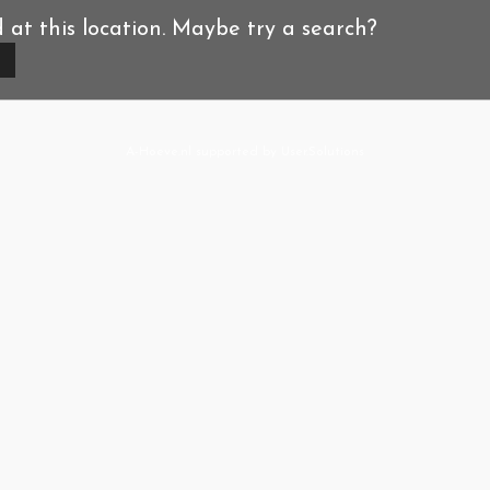
d at this location. Maybe try a search?
A-Hoeve.nl
supported by
User.Solutions