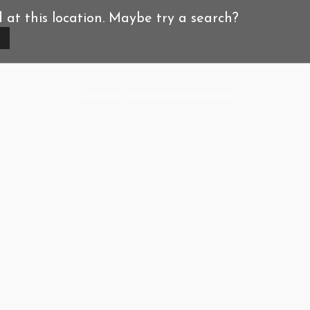
d at this location. Maybe try a search?
A-Hoeve.nl
supported by
User.Solutions