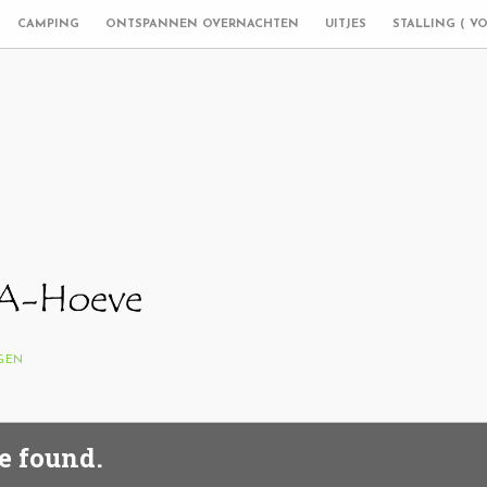
CAMPING
ONTSPANNEN OVERNACHTEN
UITJES
STALLING ( V
NGEN
e found.