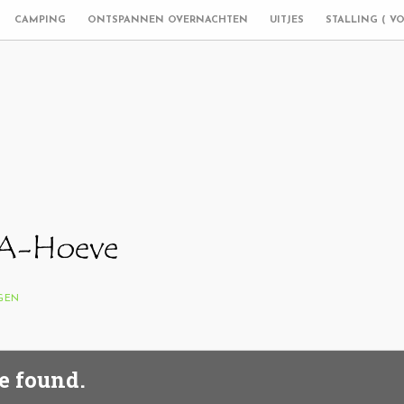
CAMPING
ONTSPANNEN OVERNACHTEN
UITJES
STALLING ( V
NGEN
e found.