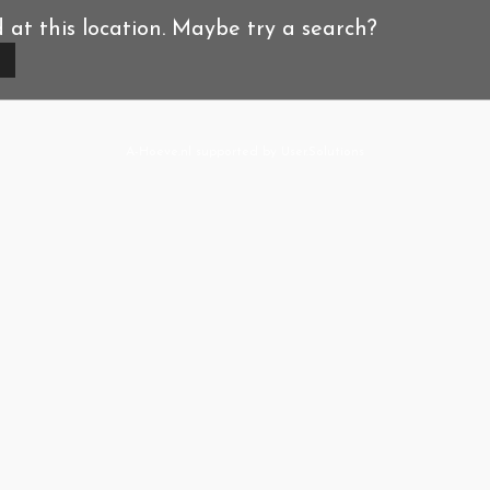
d at this location. Maybe try a search?
A-Hoeve.nl
supported by
User.Solutions