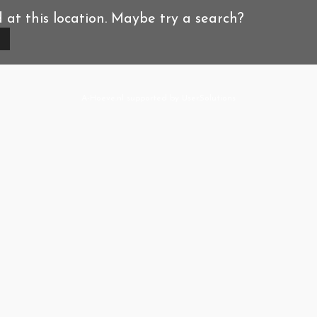
d at this location. Maybe try a search?
A-Hoeve.nl
supported by
User.Solutions