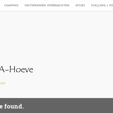
CAMPING
ONTSPANNEN OVERNACHTEN
UITJES
STALLING ( V
NGEN
e found.