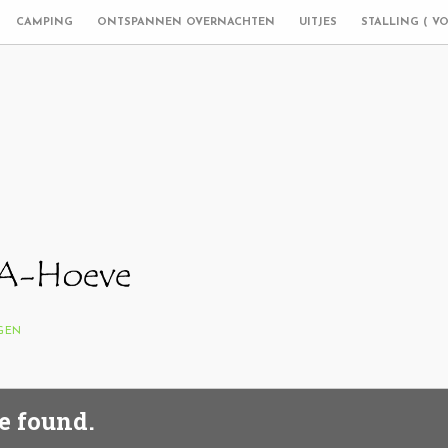
CAMPING
ONTSPANNEN OVERNACHTEN
UITJES
STALLING ( V
NGEN
e found.