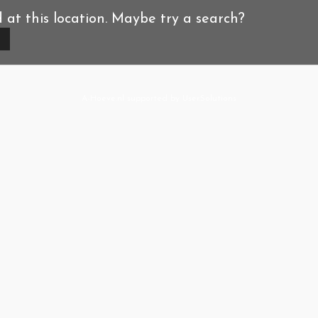
d at this location. Maybe try a search?
A-Hoeve.nl
supported by
User.Solutions